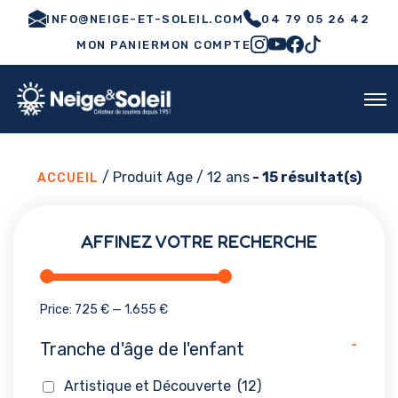
INFO@NEIGE-ET-SOLEIL.COM
04 79 05 26 42
MON PANIER
MON COMPTE
/ Produit Age / 12 ans
- 15 résultat(s)
ACCUEIL
AFFINEZ VOTRE RECHERCHE
Price:
725 €
—
1.655 €
-
Tranche d'âge de l'enfant
Artistique et Découverte
(12)