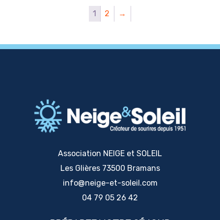
Les
1
2
→
options
peuvent
être
choisies
sur
la
page
du
produit
Association NEIGE et SOLEIL
Les Glières 73500 Bramans
info@neige-et-soleil.com
04 79 05 26 42