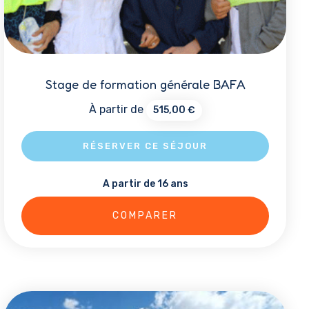
Stage de formation générale BAFA
À partir de
515,00
€
RÉSERVER CE SÉJOUR
A partir de 16 ans
Ce
produit
COMPARER
a
plusieurs
variations.
Les
options