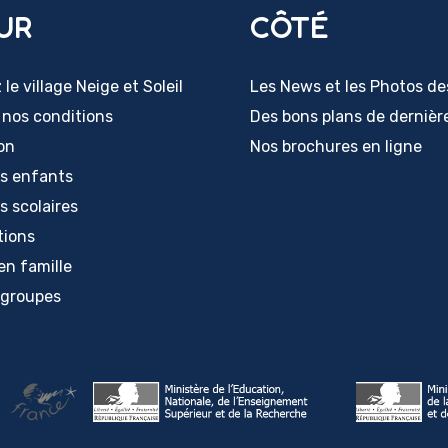
UR
CÔTÉ
du
produit
le village Neige et Soleil
Les News et les Photos de
 nos conditions
Des bons plans de dernièr
ion
Nos brochures en ligne
rs enfants
s scolaires
tions
en famille
 groupes