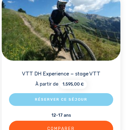
peuvent
être
choisies
sur
la
page
du
produit
VTT DH Experience – stage VTT
À partir de
1.595,00
€
RÉSERVER CE SÉJOUR
12-17 ans
Ce
produit
COMPARER