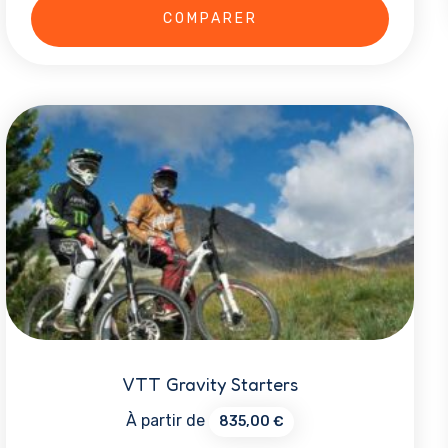
produit
COMPARER
a
plusieurs
variations.
Les
options
peuvent
être
choisies
sur
la
page
du
VTT Gravity Starters
produit
À partir de
835,00
€