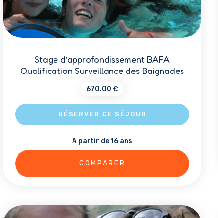
Stage d’approfondissement BAFA
Qualification Surveillance des Baignades
670,00
€
RÉSERVER CE SÉJOUR
A partir de 16 ans
Ce
produit
COMPARER
a
plusieurs
variations.
Les