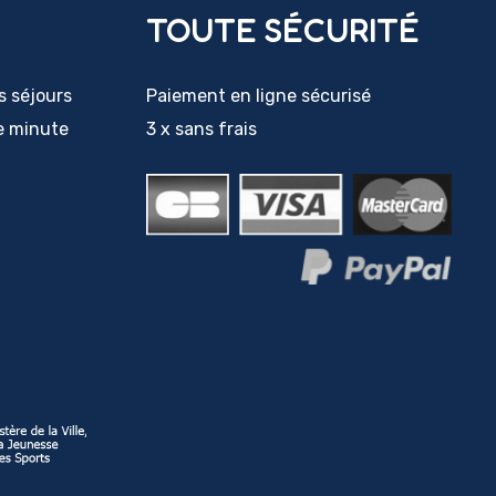
TOUTE SÉCURITÉ
du
produit
s séjours
Paiement en ligne sécurisé
e minute
3 x sans frais