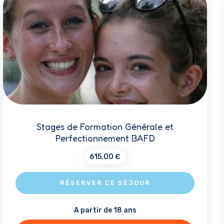
options
peuvent
être
choisies
sur
la
page
du
Stages de Formation Générale et
produit
Perfectionnement BAFD
615,00
€
RÉSERVER CE SÉJOUR
A partir de 18 ans
Ce