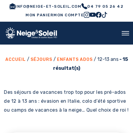
INFO@NEIGE-ET-SOLEIL.COM
04 79 05 26 42
MON PANIER
MON COMPTE
/
/
/ 12-13 ans
- 15
ACCUEIL
SÉJOURS
ENFANTS ADOS
résultat(s)
Des séjours de vacances trop top pour les pré-ados
de 12 à 13 ans : évasion en Italie, colo d’été sportive
ou camps de vacances à la neige… Quel choix de roi !