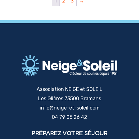
1
2
3
→
options
peuvent
être
choisies
sur
la
page
du
produit
Association NEIGE et SOLEIL
Les Glières 73500 Bramans
info@neige-et-soleil.com
04 79 05 26 42
PRÉPAREZ VOTRE SÉJOUR