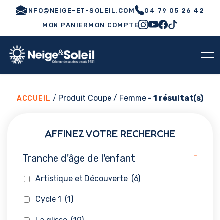
INFO@NEIGE-ET-SOLEIL.COM
04 79 05 26 42
MON PANIER
MON COMPTE
/ Produit Coupe / Femme
- 1 résultat(s)
ACCUEIL
AFFINEZ VOTRE RECHERCHE
-
Tranche d'âge de l'enfant
Artistique et Découverte
(6)
Cycle 1
(1)
La glisse
(19)