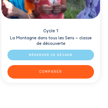
Cycle 1
La Montagne dans tous les Sens – classe
de découverte
RÉSERVER CE SÉJOUR
Ce
COMPARER
produit
a
plusieurs
variations.
Les