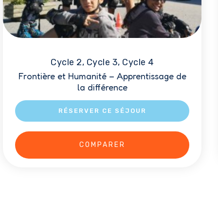
Cycle 2, Cycle 3, Cycle 4
Frontière et Humanité – Apprentissage de
la différence
RÉSERVER CE SÉJOUR
Ce
COMPARER
produit
a
plusieurs
variations.
Les