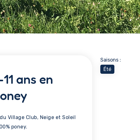
Saisons :
Été
-11 ans en
poney
u Village Club, Neige et Soleil
 100% poney.