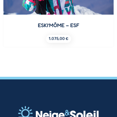
ESKI’MÔME – ESF
1.075,00
€