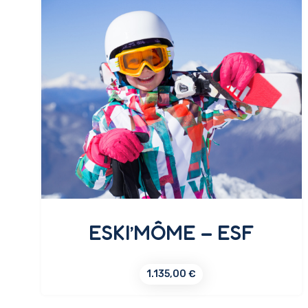
ESKI’MÔME – ESF
1.135,00
€