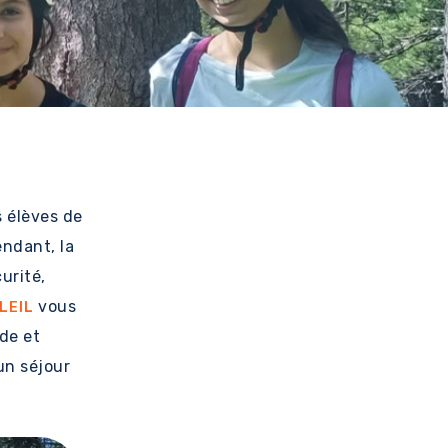
s élèves de
endant, la
urité,
vous
OLEIL
de et
un séjour