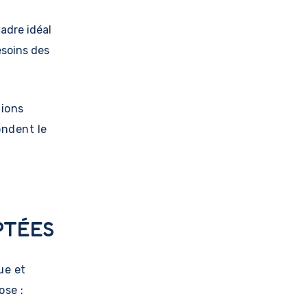
adre idéal
esoins des
tions
ondent le
PTÉES
ue et
ose :