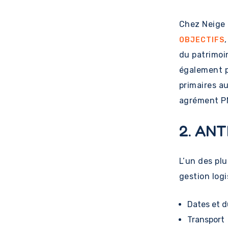
Chez Neige 
OBJECTIFS
du patrimoi
également p
primaires a
agrément PM
2. ANT
L’un des plu
gestion logi
Dates et d
Transport