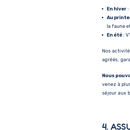
En hiver
:
Au print
la faune et
En été
: V
Nos activit
agréés, gar
Nous pouvo
venez à plu
séjour aux 
4. ASS