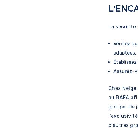
L’ENC
La sécurité 
Vérifiez q
adaptées, p
Établissez
Assurez-vo
Chez Neige 
au BAFA afi
groupe. De 
l’exclusivit
d’autres gr