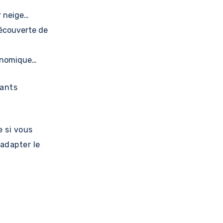
r neige…
découverte de
ronomique…
nants
 si vous
adapter le