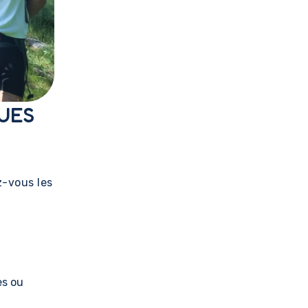
QUES
z-vous les
es ou