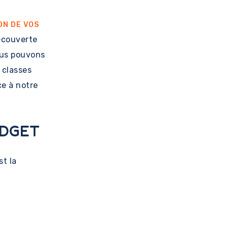
ON DE VOS
découverte
ous pouvons
 classes
ce à notre
UDGET
st la