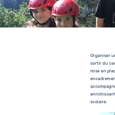
Organiser u
sortir du c
mise en plac
encadremen
accompagne 
enrichissant
scolaire.