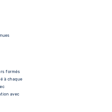
enues
urs formés
té à chaque
vec
ation avec