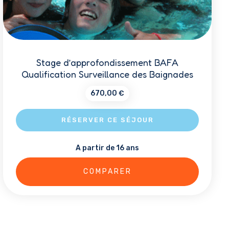
Stage d’approfondissement BAFA
Qualification Surveillance des Baignades
670,00
€
RÉSERVER CE SÉJOUR
A partir de 16 ans
Ce
produit
COMPARER
a
plusieurs
variations.
Les