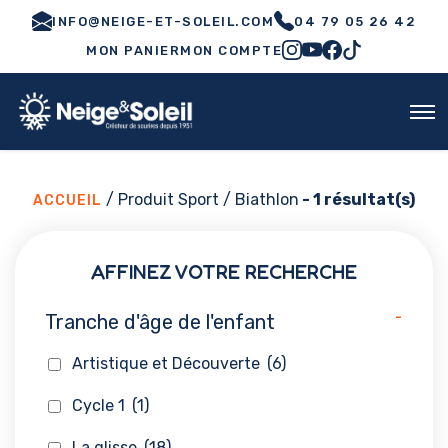
INFO@NEIGE-ET-SOLEIL.COM
04 79 05 26 42
MON PANIER
MON COMPTE
/ Produit Sport / Biathlon
- 1 résultat(s)
ACCUEIL
AFFINEZ VOTRE RECHERCHE
-
Tranche d'âge de l'enfant
Artistique et Découverte
(6)
Cycle 1
(1)
La glisse
(18)