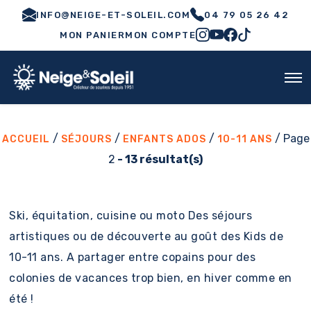
INFO@NEIGE-ET-SOLEIL.COM
04 79 05 26 42
MON PANIER
MON COMPTE
/
/
/
/ Page
ACCUEIL
SÉJOURS
ENFANTS ADOS
10-11 ANS
2
- 13 résultat(s)
Ski, équitation, cuisine ou moto Des séjours
artistiques ou de découverte au goût des Kids de
10-11 ans. A partager entre copains pour des
colonies de vacances trop bien, en hiver comme en
été !