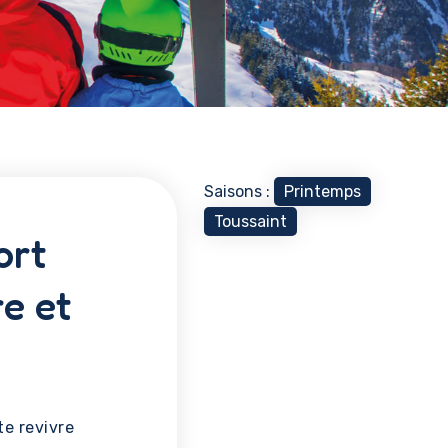
Saisons :
Printemps
Toussaint
ort
e et
te revivre