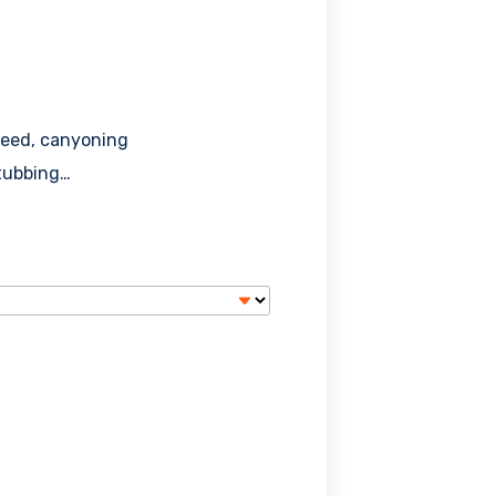
peed, canyoning
rtubbing…